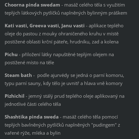
Choorna pinda swedam
- masáž celého těla s využitím
teplých látkových pytlíčků naplněných bylinným práškem
Kati vasti, Greeva vasti, Janu vasti
- aplikace teplého
oleje do pastou z mouky ohraničeného kruhu v místě
postižené oblasti krční páteře, hrudníku, zad a kolena
Pichu
- přiložení látky napuštěné teplým olejem na
postižené místo na těle
Steam bath
-
podle ajurvédy se jedná o parní komoru,
typu parní sauny, kdy tělo je uvnitř a hlava vně komory
Pizhichil
- jemný stálý prud teplého oleje aplikovaný na
jednotlivé části celého těla
Shashtika pinda sweda
- masáž celého těla pomocí
teplých bavlněných pytlíčků naplněných "pudingem" z
vařené rýže, mléka a bylin