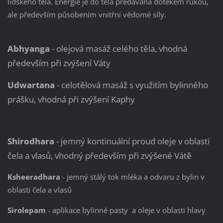
lidského těla. Energie je do těla předávána dotekem rukou,
ale především působením vnitřní vědomé síly.
Abhyanga
- olejová masáž celého těla, vhodná
především při zvýšení Váty
Udwartana
- celotělová masáž s využitím bylinného
prášku, vhodná při zvýšení Kaphy
Shirodhara
- jemný kontinuální proud oleje v oblasti
čela a vlasů, vhodný především při zvýšené Vátě
Ksheeradhara
- jemný stálý tok mléka a odvaru z bylin v
oblasti čela a vlasů
Sirolepam
- aplikace bylinné pasty a oleje v oblasti hlavy