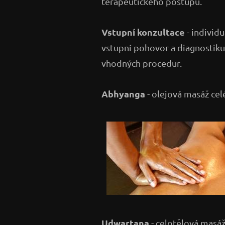
terapeutického postupu.
Vstupní konzultace
- individu
vstupní pohovor a diagnostiku
vhodných procedur.
Abhyanga
- olejová masáž celé
Udwartana
- celotělová masáž 