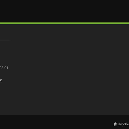
683 01
ne
Úvodní