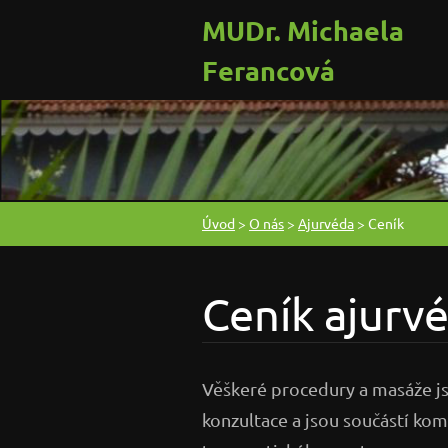
MUDr. Michaela
Ferancová
Úvod
>
O nás
>
Ajurvéda
>
Ceník
Ceník ajurv
Věškeré procedury a masáže j
konzultace a jsou součástí kom