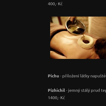
400,- Kč
Pichu
- přiložení látky napuště
Pizhichil
- jemný stálý prud tep
1400,- Kč