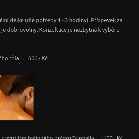
ální délka (dle potřeby 1 - 3 hodiny). Příspěvek za
 je dobrovolný. Konzultace je nezbytná k výběru
ho těla ... 1000,- Kč
s využitím bylinného prášku Triphalla ... 1100,- Kč