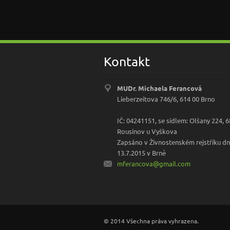
Kontakt
MUDr. Michaela Ferancová
Lieberzeitova 746/6, 614 00 Brno
IČ: 04241151, se sídlem: Olšany 224, 
Rousínov u Vyškova
Zapsáno v Živnostenském rejstříku d
13.7.2015 v Brně
mferanco
va@gmail
.com
© 2014 Všechna práva vyhrazena.