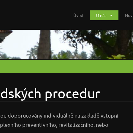
Úvod
O nás
Nov
édských procedur
sou doporučovány individuálně na základě vstupní
plexního preventivního, revitalizačního, nebo