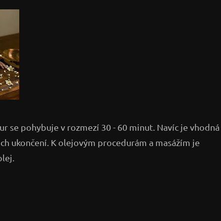
ur se pohybuje v rozmezí 30 - 60 minut. Navíc je vhodná
ejich ukončení. K olejovým procedurám a masážím je
lej.