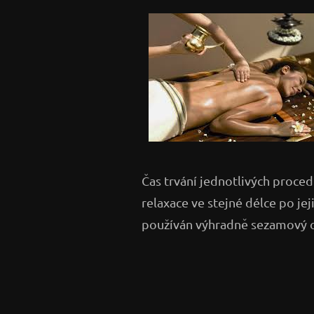
Čas trvání jednotlivých proced
relaxace ve stejné délce po j
používán výhradně sezamový o