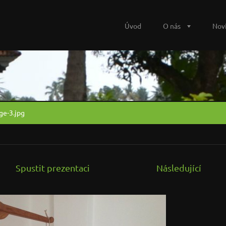
Úvod
O nás
Nov
ge-3.jpg
Spustit prezentaci
Následující