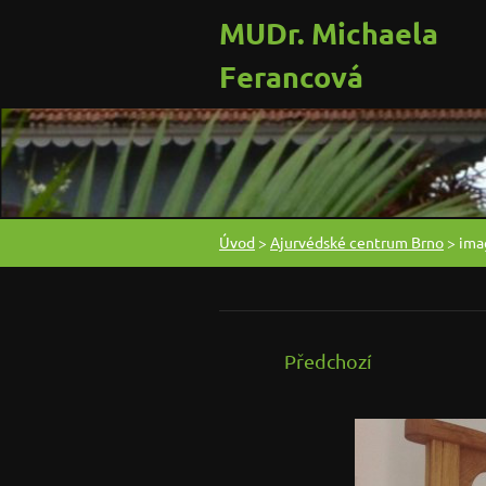
MUDr. Michaela
Ferancová
Úvod
>
Ajurvédské centrum Brno
>
ima
Předchozí